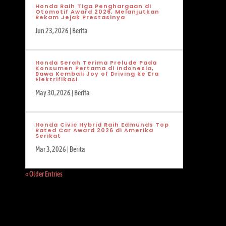
Honda Raih Tiga Penghargaan di
Otomotif Award 2026, Melanjutkan
Rekam Jejak Prestasinya
Jun 23, 2026
|
Berita
Honda Serah Terima Prelude Pada
Konsumen Pertama di Indonesia,
Bawa Kembali Joy of Driving ke Era
Elektrifikasi
May 30, 2026
|
Berita
Honda Civic Hybrid Raih Edmunds Top
Rated Car Award 2026 di Amerika
Serikat
Mar 3, 2026
|
Berita
« Older Entries