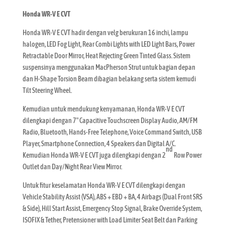
Honda WR-V E CVT
Honda WR-V E CVT hadir dengan velg berukuran 16 inchi, lampu
halogen, LED Fog Light, Rear Combi Lights with LED Light Bars, Power
Retractable Door Mirror, Heat Rejecting Green Tinted Glass. Sistem
suspensinya menggunakan MacPherson Strut untuk bagian depan
dan H-Shape Torsion Beam dibagian belakang serta sistem kemudi
Tilt Steering Wheel.
Kemudian untuk mendukung kenyamanan, Honda WR-V E CVT
dilengkapi dengan 7″ Capacitive Touchscreen Display Audio, AM/FM
Radio, Bluetooth, Hands-Free Telephone, Voice Command Switch, USB
Player, Smartphone Connection, 4 Speakers dan Digital A/C.
nd
Kemudian Honda WR-V E CVT juga dilengkapi dengan 2
Row Power
Outlet dan Day/Night Rear View Mirror.
Untuk fitur keselamatan Honda WR-V E CVT dilengkapi dengan
Vehicle Stability Assist (VSA), ABS + EBD + BA, 4 Airbags (Dual Front SRS
& Side), Hill Start Assist, Emergency Stop Signal, Brake Override System,
ISOFIX & Tether, Pretensioner with Load Limiter Seat Belt dan Parking