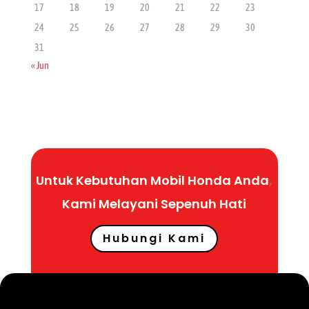
17
18
19
20
21
22
23
24
25
26
27
28
29
30
31
« Jun
Untuk Kebutuhan Mobil Honda Anda
,
Kami Melayani
Sepenuh
Hati
Hubungi Kami