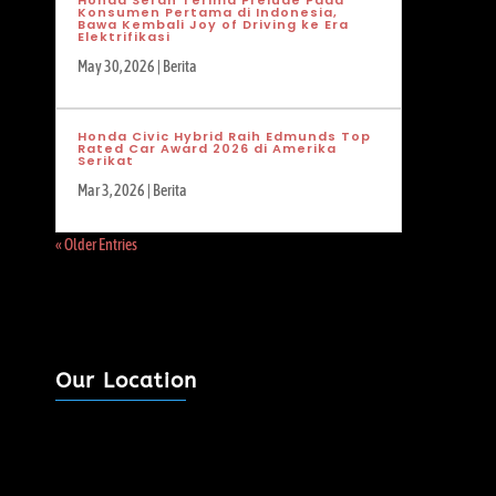
Honda Serah Terima Prelude Pada
Konsumen Pertama di Indonesia,
Bawa Kembali Joy of Driving ke Era
Elektrifikasi
May 30, 2026
|
Berita
Honda Civic Hybrid Raih Edmunds Top
Rated Car Award 2026 di Amerika
Serikat
Mar 3, 2026
|
Berita
« Older Entries
Our Location