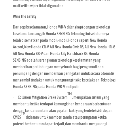
mati ketika wiper tidak digunakan.
Wins The Safety
Dari segi keselamatan, Honda WR-V dilengkapi dengan teknologi
keselamatan canggih Honda SENSING. Teknologi ini sebelumnya
telah disematkan pada mobil-mobil Honda seperti New Honda
Accord, New Honda CR-V, All New Honda Civic RS, All New Honda HR-V,
All New Honda BR-V dan Honda City Hatchback RS. Honda
SENSING adalah serangkaian teknologi keselamatan yang
memberikan perlindungan menyeluruh bagi pengemudi dan
penumpang dengan memberikan peringatan untuk secara otomatis
mengambil tindakan untuk mengurangi risiko kecelakaan. Teknologi
Honda SENSING pada Honda WR-V meliputi:
TM
· Collision Mitigation Brake System
, merupakan sistem yang
membantu ketika terdapat kemungkinan kendaraan berbenturan
dengan kendaraan lain atau pejalan kaki yang terdeteksi di depan.
TM
CMBS
didesain untuk memberi tanda atau peringatan ketika
potensi berbenturan dapat terjadi, dan membantu mengurangi