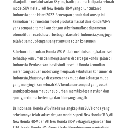
diwujudkan melalui varian RS yang hadir pertama kali pada sebuah
model SUV melalui All New Honda HR-V yang diluncurkan di
Indonesia pada Maret 2022. Penerapan penuh dari konsep ini
kemudian hadir melalui model produksi massal dari Honda WR-V
yang sempat ditampilkan dengan stiker kamuflase di pameran
otomotif dan roadshow di berbagai daerah di Indonesia, yang juga
telah disambut dengan sangat antusias oleh konsumen.
Sebelum diluncurkan, Honda WR-V telah melalui serangkaian riset
terhadap konsumen dan menjalani tes di berbagai kondisi jalan di
Indonesia. Berdasarkan hasil studi tersebut, Honda kemudian
merancang sebuah mobil yang menjawab kebutuhan konsumen di
Indonesia, khususnya di segmen anak muda dan keluarga muda
yang menginginkan sebuah SUV berukuran compact yang cocok
untuk perkotaan maupun sub-urban, memiliki desain stylish dan
sporty, performa bertenaga dan fitur yang canggih.
Di Indonesia, Honda WR-V hadir melengkapi lini SUV Honda yang
sebelumnya telah sukses dengan model seperti New Honda CR-V, All
New Honda HR-V dan All New Honda BR-V. Sebagai bagian dari lini
SUV Honda, Honda WR-V juga dibekali karakter yang menjadi ciri