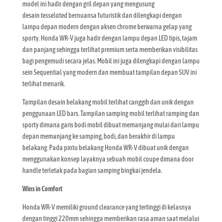
model ini hadir dengan gril depan yang mengusung
desain
tesselated
bernuansa futuristik dan dilengkapi dengan
lampu depan modern dengan aksen chrome berwarna gelap yang
sporty. Honda WR-V juga hadir dengan lampu depan LED tipis, tajam
dan panjang sehingga terlihat premium serta memberikan visibilitas
bagi pengemudi secara jelas. Mobil ini juga dilengkapi dengan lampu
sein Sequential yang modern dan membuat tampilan depan SUV ini
terlihat menarik.
Tampilan desain belakang mobil terlihat canggih dan unik dengan
penggunaan LED bars. Tampilan samping mobil terlihat ramping dan
sporty dimana garis bodi mobil dibuat memanjang mulai dari lampu
depan memanjang ke samping, bodi, dan berakhir di lampu
belakang. Pada pintu belakang Honda WR-V dibuat unik dengan
menggunakan konsep layaknya sebuah mobil coupe dimana door
handle terletak pada bagian samping bingkai jendela.
Wins in Comfort
Honda WR-V memiliki ground clearance yang tertinggi di kelasnya
dengan tinggi 220mm sehingga memberikan rasa aman saat melalui