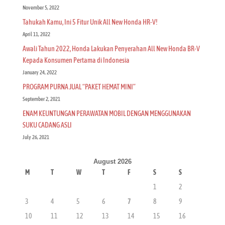
November 5, 2022
Tahukah Kamu, Ini 5 Fitur Unik All New Honda HR-V!
April 11, 2022
Awali Tahun 2022, Honda Lakukan Penyerahan All New Honda BR-V
Kepada Konsumen Pertama di Indonesia
January 24, 2022
PROGRAM PURNA JUAL “PAKET HEMAT MINI”
September 2, 2021
ENAM KEUNTUNGAN PERAWATAN MOBIL DENGAN MENGGUNAKAN
SUKU CADANG ASLI
July 26, 2021
August 2026
M
T
W
T
F
S
S
1
2
3
4
5
6
7
8
9
10
11
12
13
14
15
16