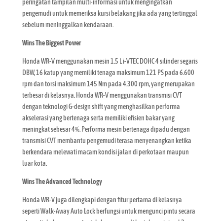
peringatan tampilan multi-informasi untuk mengingatkan
pengemudi untuk memeriksa kursi belakang jika ada yang tertinggal
sebelum meninggalkan kendaraan.
Wins The Biggest Power
Honda WR-V menggunakan mesin 1.5 L i-VTEC DOHC 4 silinder segaris
DBW, 16 katup yang memiliki tenaga maksimum 121 PS pada 6.600
rpm dan torsi maksimum 145 Nm pada 4.300 rpm, yang merupakan
terbesar di kelasnya. Honda WR-V menggunakan transmisi CVT
dengan teknologi G-design shift yang menghasilkan performa
akselerasi yang bertenaga serta memiliki efisien bakar yang
meningkat sebesar 4%. Performa mesin bertenaga dipadu dengan
transmisi CVT membantu pengemudi terasa menyenangkan ketika
berkendara melewati macam kondisi jalan di perkotaan maupun
luar kota.
Wins The Advanced Technology
Honda WR-V juga dilengkapi dengan fitur pertama di kelasnya
seperti Walk-Away Auto Lock berfungsi untuk mengunci pintu secara