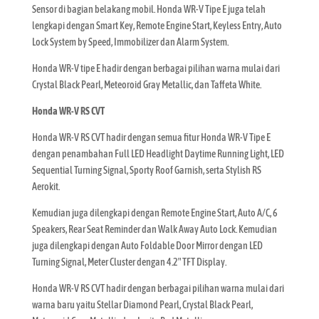
Sensor di bagian belakang mobil. Honda WR-V Tipe E juga telah
lengkapi dengan Smart Key, Remote Engine Start, Keyless Entry, Auto
Lock System by Speed, Immobilizer dan Alarm System.
Honda WR-V tipe E hadir dengan berbagai pilihan warna mulai dari
Crystal Black Pearl, Meteoroid Gray Metallic, dan Taffeta White.
Honda WR-V RS CVT
Honda WR-V RS CVT hadir dengan semua fitur Honda WR-V Tipe E
dengan penambahan Full LED Headlight Daytime Running Light, LED
Sequential Turning Signal, Sporty Roof Garnish, serta Stylish RS
Aerokit.
Kemudian juga dilengkapi dengan Remote Engine Start, Auto A/C, 6
Speakers, Rear Seat Reminder dan Walk Away Auto Lock. Kemudian
juga dilengkapi dengan Auto Foldable Door Mirror dengan LED
Turning Signal, Meter Cluster dengan 4.2″ TFT Display.
Honda WR-V RS CVT hadir dengan berbagai pilihan warna mulai dari
warna baru yaitu Stellar Diamond Pearl, Crystal Black Pearl,