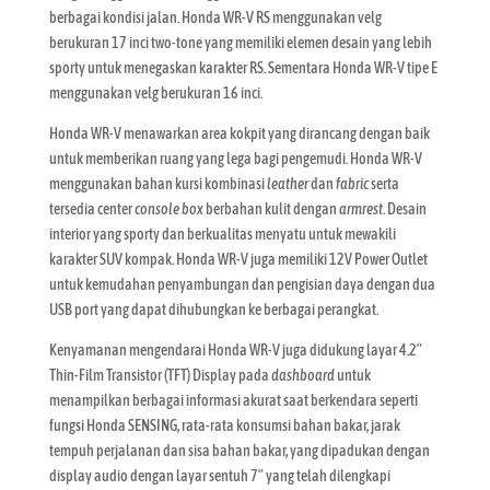
berbagai kondisi jalan. Honda WR-V RS menggunakan velg
berukuran 17 inci two-tone yang memiliki elemen desain yang lebih
sporty untuk menegaskan karakter RS. Sementara Honda WR-V tipe E
menggunakan velg berukuran 16 inci.
Honda WR-V menawarkan area kokpit yang dirancang dengan baik
untuk memberikan ruang yang lega bagi pengemudi. Honda WR-V
menggunakan bahan kursi kombinasi
leather
dan
fabric
serta
tersedia center
console box
berbahan kulit dengan
armrest
. Desain
interior yang sporty dan berkualitas menyatu untuk mewakili
karakter SUV kompak. Honda WR-V juga memiliki 12V Power Outlet
untuk kemudahan penyambungan dan pengisian daya dengan dua
USB port yang dapat dihubungkan ke berbagai perangkat.
Kenyamanan mengendarai Honda WR-V juga didukung layar 4.2”
Thin-Film Transistor (TFT) Display pada
dashboard
untuk
menampilkan berbagai informasi akurat saat berkendara seperti
fungsi Honda SENSING, rata-rata konsumsi bahan bakar, jarak
tempuh perjalanan dan sisa bahan bakar, yang dipadukan dengan
display audio dengan layar sentuh 7” yang telah dilengkapi