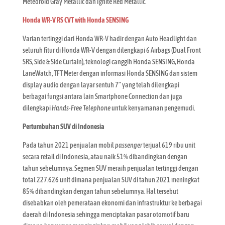
Meteoroid Gray Metallic dan Ignite Red Metallic.
Honda WR-V RS CVT with Honda SENSING
Varian tertinggi dari Honda WR-V hadir dengan Auto Headlight dan
seluruh fitur di Honda WR-V dengan dilengkapi 6 Airbags (Dual Front
SRS, Side & Side Curtain), teknologi canggih Honda SENSING, Honda
LaneWatch, TFT Meter dengan informasi Honda SENSING dan sistem
display audio dengan layar sentuh 7” yang telah dilengkapi
berbagai fungsi antara lain Smartphone Connection dan juga
dilengkapi
Hands-Free Telephone
untuk kenyamanan pengemudi.
Pertumbuhan SUV di Indonesia
Pada tahun 2021 penjualan mobil
passenger
terjual 619 ribu unit
secara retail di Indonesia, atau naik 51% dibandingkan dengan
tahun sebelumnya. Segmen SUV meraih penjualan tertinggi dengan
total 227.626 unit dimana penjualan SUV di tahun 2021 meningkat
85% dibandingkan dengan tahun sebelumnya. Hal tersebut
disebabkan oleh pemerataan ekonomi dan infrastruktur ke berbagai
daerah di Indonesia sehingga menciptakan pasar otomotif baru