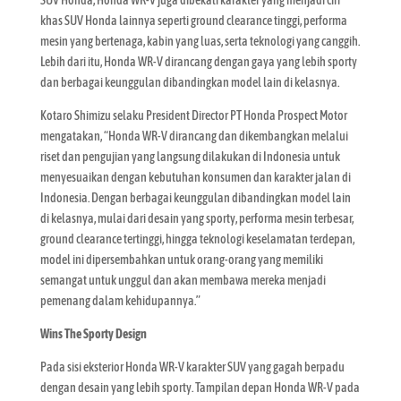
khas SUV Honda lainnya seperti ground clearance tinggi, performa
mesin yang bertenaga, kabin yang luas, serta teknologi yang canggih.
Lebih dari itu, Honda WR-V dirancang dengan gaya yang lebih sporty
dan berbagai keunggulan dibandingkan model lain di kelasnya.
Kotaro Shimizu selaku President Director PT Honda Prospect Motor
mengatakan, “Honda WR-V dirancang dan dikembangkan melalui
riset dan pengujian yang langsung dilakukan di Indonesia untuk
menyesuaikan dengan kebutuhan konsumen dan karakter jalan di
Indonesia. Dengan berbagai keunggulan dibandingkan model lain
di kelasnya, mulai dari desain yang sporty, performa mesin terbesar,
ground clearance tertinggi, hingga teknologi keselamatan terdepan,
model ini dipersembahkan untuk orang-orang yang memiliki
semangat untuk unggul dan akan membawa mereka menjadi
pemenang dalam kehidupannya.”
Wins The Sporty Design
Pada sisi eksterior Honda WR-V karakter SUV yang gagah berpadu
dengan desain yang lebih sporty. Tampilan depan Honda WR-V pada