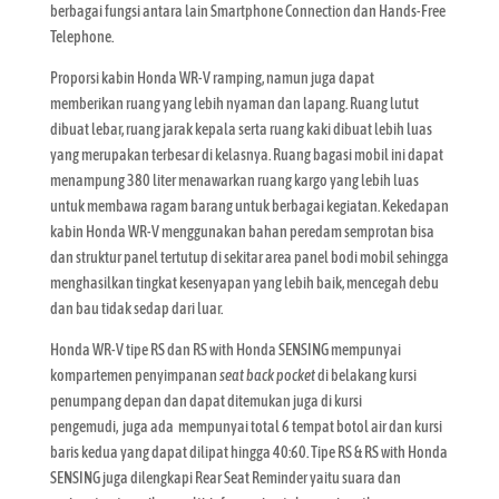
berbagai fungsi antara lain Smartphone Connection dan Hands-Free
Telephone.
Proporsi kabin Honda WR-V ramping, namun juga dapat
memberikan ruang yang lebih nyaman dan lapang. Ruang lutut
dibuat lebar, ruang jarak kepala serta ruang kaki dibuat lebih luas
yang merupakan terbesar di kelasnya. Ruang bagasi mobil ini dapat
menampung 380 liter menawarkan ruang kargo yang lebih luas
untuk membawa ragam barang untuk berbagai kegiatan. Kekedapan
kabin Honda WR-V menggunakan bahan peredam semprotan bisa
dan struktur panel tertutup di sekitar area panel bodi mobil sehingga
menghasilkan tingkat kesenyapan yang lebih baik, mencegah debu
dan bau tidak sedap dari luar.
Honda WR-V tipe RS dan RS with Honda SENSING mempunyai
kompartemen penyimpanan
seat back pocket
di belakang kursi
penumpang depan dan dapat ditemukan juga di kursi
pengemudi, juga ada mempunyai total 6 tempat botol air dan kursi
baris kedua yang dapat dilipat hingga 40:60. Tipe RS & RS with Honda
SENSING juga dilengkapi Rear Seat Reminder yaitu suara dan