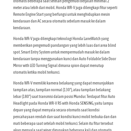
otomatis beberapa saat setelah pengemudi berjalan minimal 2
meter atau lebih dari mobil. Honda WR-V juga dilengkapi fitur seperti
Remote Engine Start yang berfungsi untuk menghidupkan mesin
kendaraan dan AC secara otomatis sebelum masuk ke dalam
kendaraan.
Honda WR-V juga dilengkapi teknologi Honda LaneWatch yang
memberikan pengemudi pandangan yang lebih luas dari area blind
spot. Smart Entry System untuk mempermudah masuk ke dalam
kendaraan tanpa menggunakan kunci dan Auto Foldable Side Door
Mirror with LED Turning Signal dimana spion dapat menutup
otomatis ketika mobil terkunci.
Honda WR-V memiliki kamera belakang yang dapat menunjukkan
tampilan atas, tampilan normal (130°), atau tampilan belakang
lebar (180°) saat transmisi dalam posisi Mundur. Terdapat fitur Auto
Headlight pada Honda WR-V RS with Honda SENSING, yaitu lampu
depan yang dapat menyala secara otomatis saat kondisi
pencahayaan rendah dan saat kondisi kunci mobil terbuka dan dan
mati beberapa saat setelah mobil terkunci. Selain itu fitur tersebut
akan menyala saat wiper digunakan beberapa kali dan otomatis