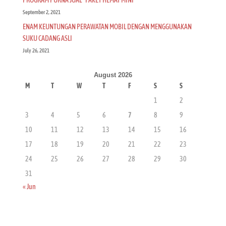
September 2, 2021
ENAM KEUNTUNGAN PERAWATAN MOBIL DENGAN MENGGUNAKAN
SUKU CADANG ASLI
July 26, 2021
August 2026
M
T
W
T
F
S
S
1
2
3
4
5
6
7
8
9
10
11
12
13
14
15
16
17
18
19
20
21
22
23
24
25
26
27
28
29
30
31
« Jun