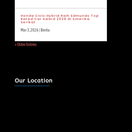
Honda Civic Hybrid Raih Edmunds Top
Rated Car Award 2026 di Amerika
Serikat
Mar 3, 2026
|
Berita
« Older Entries
Our Location