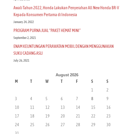
Awali Tahun 2022, Honda Lakukan Penyerahan All New Honda BR-V
Kepada Konsumen Pertama di Indonesia
January 24, 2022
PROGRAM PURNA JUAL “PAKET HEMAT MINI”
September 2, 2021
ENAM KEUNTUNGAN PERAWATAN MOBIL DENGAN MENGGUNAKAN
SUKU CADANG ASLI
July 26, 2021
August 2026
M
T
W
T
F
S
S
1
2
3
4
5
6
7
8
9
10
11
12
13
14
15
16
17
18
19
20
21
22
23
24
25
26
27
28
29
30
31