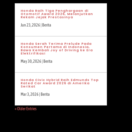
Honda Raih Tiga Penghargaan di
Otomotif Award 2026, Melanjutkan
Rekam Jejak Prestasinya
Jun 23, 2026
|
Berita
Honda Serah Terima Prelude Pada
Konsumen Pertama di Indonesia,
Bawa Kembali Joy of Driving ke Era
Elektrifikasi
May 30, 2026
|
Berita
Honda Civic Hybrid Raih Edmunds Top
Rated Car Award 2026 di Amerika
Serikat
Mar 3, 2026
|
Berita
« Older Entries